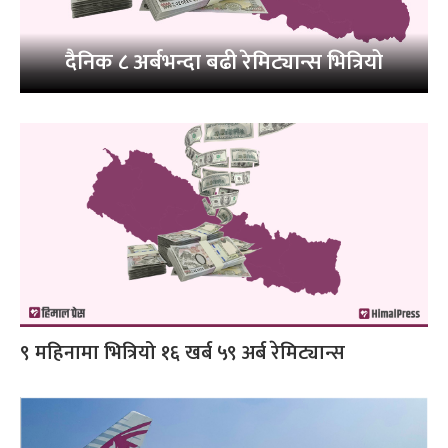
दैनिक ८ अर्बभन्दा बढी रेमिट्यान्स भित्रियो
९ महिनामा भित्रियो १६ खर्ब ५९ अर्ब रेमिट्यान्स