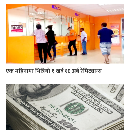
एक महिनामा भित्रियो १ खर्ब १६ अर्ब रेमिट्यान्स