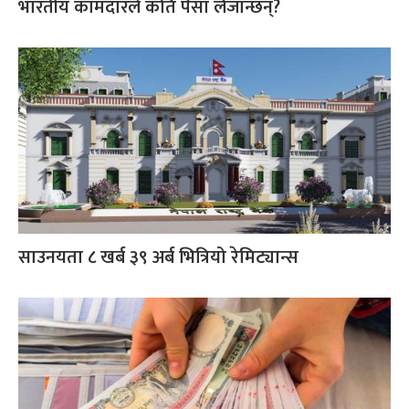
भारतीय कामदारले कति पैसा लैजान्छन्?
साउनयता ८ खर्ब ३९ अर्ब भित्रियो रेमिट्यान्स