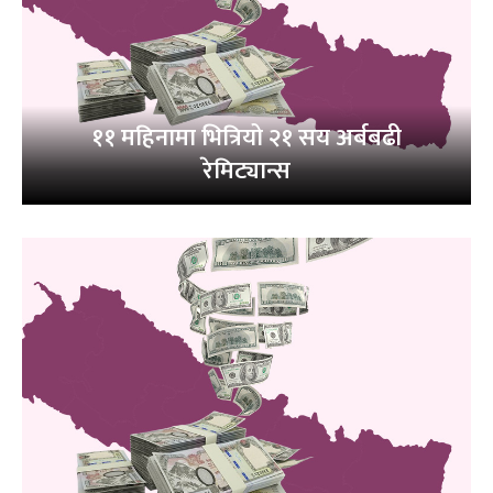
११ महिनामा भित्रियो २१ सय अर्बबढी
रेमिट्यान्स