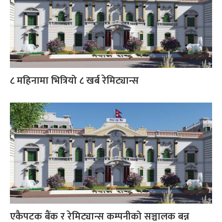
८ महिनामा भित्रियो ८ खर्ब रेमिट्यान्स
एकैपटक बैंक र रेमिट्यान्स कम्पनीको सञ्चालक बन्न