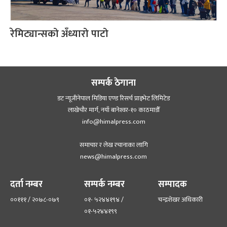
रेमिट्यान्सको अँध्यारो पाटो
सम्पर्क ठेगाना
डट न्यूजीनेपाल मिडिया एण्ड रिसर्च प्राइभेट लिमिटेड
लाखेचौर मार्ग, नयाँ बानेश्‍वर-१० काठमाडौँ
info@himalpress.com
समाचार र लेख रचानाका लागि
news@himalpress.com
दर्ता नम्बर
सम्पर्क नम्बर
सम्पादक
००१११ / २०७८-०७९
०१- ५२४४१९४ /
चन्द्रशेखर अधिकारी
०१-५२४४१९९