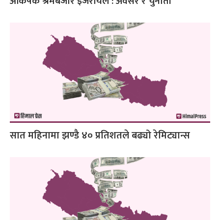
आकर्षक श्रमबजार इजरायल : अवसर र चुनौती
सात महिनामा झण्डै ४० प्रतिशतले बढ्यो रेमिट्यान्स