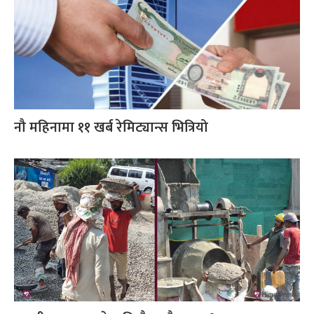
नौ महिनामा ११ खर्ब रेमिट्यान्स भित्रियो