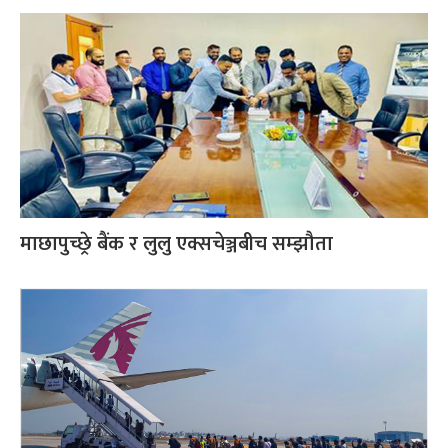
माछापुच्छ्रे बैंक र लुलु एक्सचेञ्जबीच सम्झौता