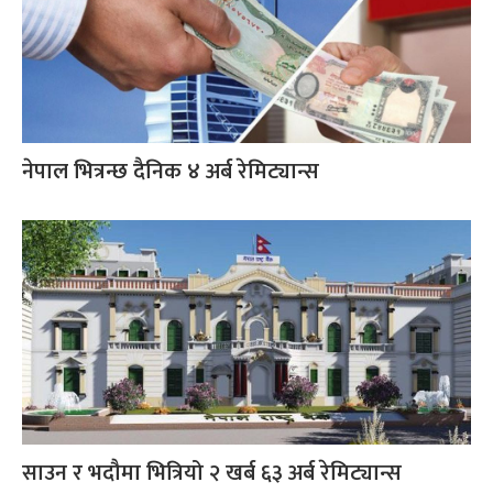
नेपाल भित्रन्छ दैनिक ४ अर्ब रेमिट्यान्स
साउन र भदौमा भित्रियो २ खर्ब ६३ अर्ब रेमिट्यान्स