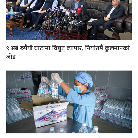
९ अर्ब रुपैयाँ घाटामा विद्युत् व्यापार, निर्यातमै कुलमानको
जोड