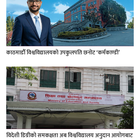
काठमाडौँ विश्वविद्यालयको उपकुलपति छनोट ‘कर्मकाण्डी’
विदेशी डिग्रीको समकक्षता अब विश्वविद्यालय अनुदान आयोगबाट