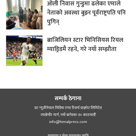
ओली निवास गुन्डुमा ढलेका एमाले
नेताको अवस्था बुझ्न पूर्वराष्ट्रपति पनि
पुगिन्
ब्राजिलियन स्टार भिनिसियस रियल
म्याड्रिडमै रहने, गरे नयाँ सम्झौता
सम्पर्क ठेगाना
डट न्यूजीनेपाल मिडिया एण्ड रिसर्च प्राइभेट लिमिटेड
लाखेचौर मार्ग, नयाँ बानेश्‍वर-१० काठमाडौँ
info@himalpress.com
समाचार र लेख रचानाका लागि