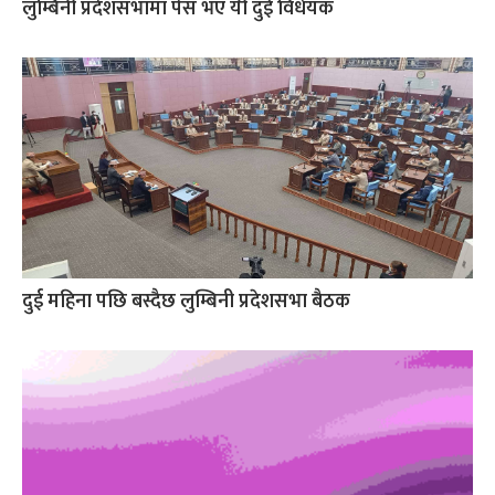
लुम्बिनी प्रदेशसभामा पेस भए यी दुई विधेयक
दुई महिना पछि बस्दैछ लुम्बिनी प्रदेशसभा बैठक