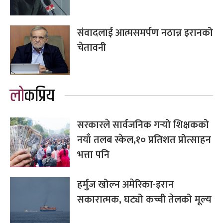
संवादलाई आत्मसमर्पण नठान्न इरानको
चेतावनी
लोकप्रिय
सरकारले सार्वजनिक गर्‍यो शिक्षकको
नयाँ तलब स्केल,१० प्रतिशत प्रोत्साहन
भत्ता पनि
हर्मुज खोल्न अमेरिका-इरान
सकारात्मक, घट्यो कच्ची तेलको मूल्य