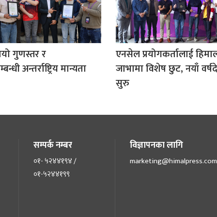
यो गुणस्तर र
एनसेल प्रयोगकर्तालाई हिम
्धी अन्तर्राष्ट्रिय मान्यता
जाभामा विशेष छुट, नयाँ वर्
सुरु
सम्पर्क नम्बर
विज्ञापनका लागि
०१- ५२४४१९४ /
marketing@himalpress.com
०१-५२४४१९९