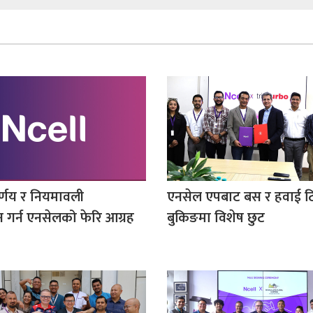
र्णय र नियमावली
एनसेल एपबाट बस र हवाई 
गर्न एनसेलको फेरि आग्रह
बुकिङमा विशेष छुट