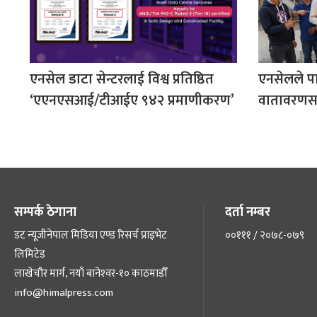
एनसेल डाटा सेन्टरलाई विश्व प्रतिष्ठित
एनसेलले पा
‘एएनएसआई/टीआईए ९४२ प्रमाणीकरण’
वातावरणसम्बन
सम्पर्क ठेगाना
दर्ता नम्बर
डट न्यूजीनेपाल मिडिया एण्ड रिसर्च प्राइभेट
००१११ / २०७८-०७९
लिमिटेड
लाखेचौर मार्ग, नयाँ बानेश्‍वर-१० काठमाडौँ
info@himalpress.com