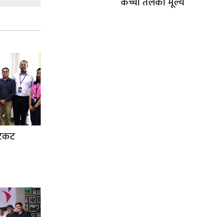
कच्ची तेलको मूल्य
टिकट