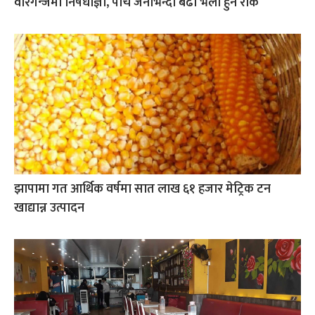
वीरगन्जमा निषेधाज्ञा, पाँच जनाभन्दा बढी भेला हुन रोक
झापामा गत आर्थिक वर्षमा सात लाख ६१ हजार मेट्रिक टन
खाद्यान्न उत्पादन