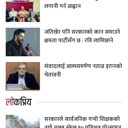
लगानी गर्न आह्वान
जतिखेर पनि सरकारको कान समाउने
क्षमता पार्टीसँग छ : रवि लामिछाने
संवादलाई आत्मसमर्पण नठान्न इरानको
चेतावनी
लोकप्रिय
सरकारले सार्वजनिक गर्‍यो शिक्षकको
नयाँ तलब स्केल,१० प्रतिशत प्रोत्साहन