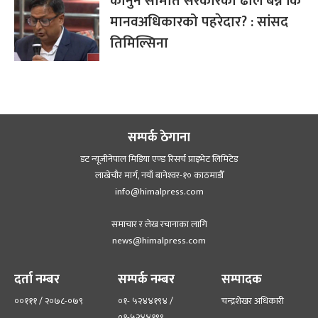
कानुन समिति सरकारको ढाल बन्ने कि
मानवअधिकारको पहरेदार? : सांसद
तिमिल्सिना
सम्पर्क ठेगाना
डट न्यूजीनेपाल मिडिया एण्ड रिसर्च प्राइभेट लिमिटेड
लाखेचौर मार्ग, नयाँ बानेश्‍वर-१० काठमाडौँ
info@himalpress.com
समाचार र लेख रचानाका लागि
news@himalpress.com
दर्ता नम्बर
सम्पर्क नम्बर
सम्पादक
००१११ / २०७८-०७९
०१- ५२४४१९४ /
चन्द्रशेखर अधिकारी
०१-५२४४१९९