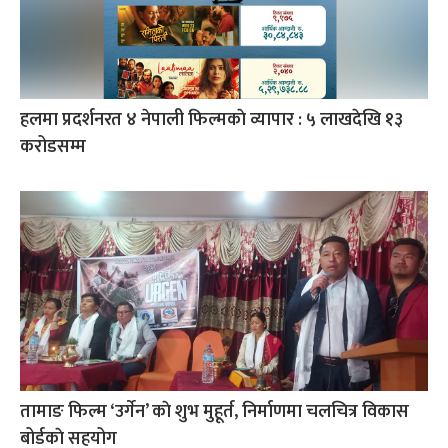
हलमा प्रदर्शनरत ४ नेपाली फिल्मकाे व्यापार : ५ लाखदेखि १३
करोडसम्म
तामाङ फिल्म ‘उर्गेन’ काे शुभ मुहूर्त, निर्माणमा चलचित्र विकास
बोर्डकाे सहयोग