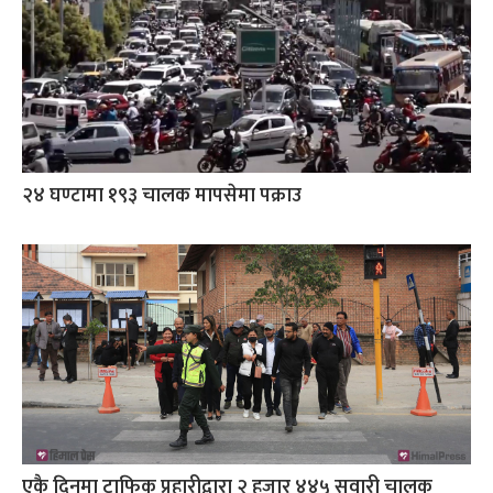
२४ घण्टामा १९३ चालक मापसेमा पक्राउ
एकै दिनमा ट्राफिक प्रहारीद्वारा २ हजार ४४५ सवारी चालक