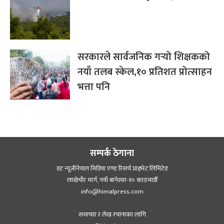
सरकारले सार्वजनिक गर्‍यो शिक्षकको
नयाँ तलब स्केल,१० प्रतिशत प्रोत्साहन
भत्ता पनि
सम्पर्क ठेगाना
डट न्यूजीनेपाल मिडिया एण्ड रिसर्च प्राइभेट लिमिटेड
लाखेचौर मार्ग, नयाँ बानेश्‍वर-१० काठमाडौँ
info@himalpress.com
समाचार र लेख रचानाका लागि