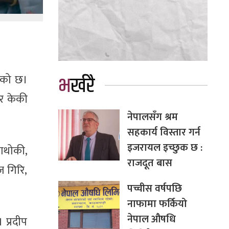
भर्खरै
भएको छ।
 र केकी
नेपालसँग श्रम
सहकार्य विस्तार गर्न
इजरायल इच्छुक छ :
ढाथोकी,
राजदूत बास
ज गिरि,
पच्चीस वर्षपछि
नाफामा फर्कियो
नेपाल औषधि
 प्रदीप