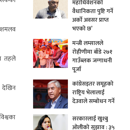
िसकेका
महाधिवेशनको
वैधानिकता पुष्टि गर्ने
अर्को अवसर प्राप्त
भएको छ’
 दशमलव
मन्त्री लम्सालले
रोहीणीमा बाँडे २७१
य तहले
गाउँब्लक जग्गाधनी
पूर्जा
कांग्रेसइतर समूहको
व देखिन
राष्ट्रिय भेलालाई
देउवाले सम्बोधन गर्ने
 विश्वका
सरकारलाई खुश्बु
ओलीको सुझाव : ३५