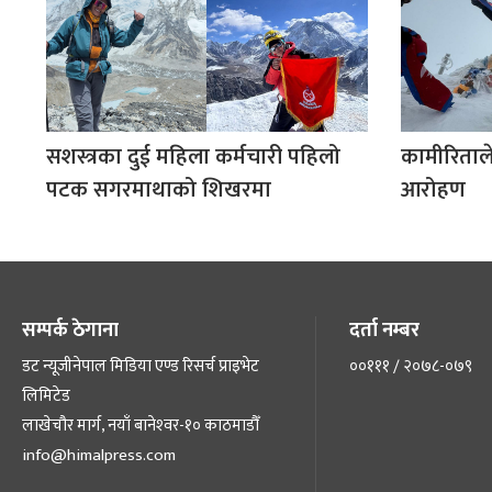
सशस्त्रका दुई महिला कर्मचारी पहिलो
कामीरिताल
पटक सगरमाथाको शिखरमा
आरोहण
सम्पर्क ठेगाना
दर्ता नम्बर
डट न्यूजीनेपाल मिडिया एण्ड रिसर्च प्राइभेट
००१११ / २०७८-०७९
लिमिटेड
लाखेचौर मार्ग, नयाँ बानेश्‍वर-१० काठमाडौँ
info@himalpress.com