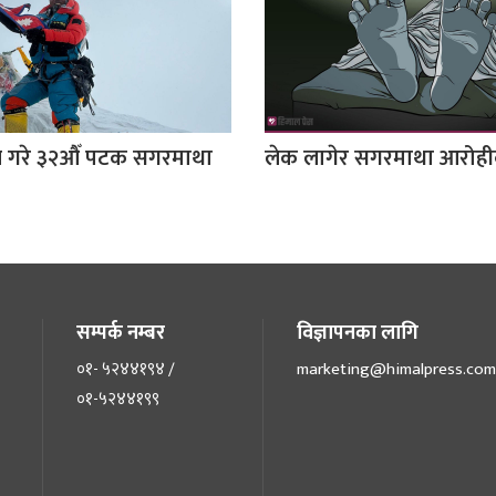
े गरे ३२औँ पटक सगरमाथा
लेक लागेर सगरमाथा आरोहीको
सम्पर्क नम्बर
विज्ञापनका लागि
०१- ५२४४१९४ /
marketing@himalpress.com
०१-५२४४१९९