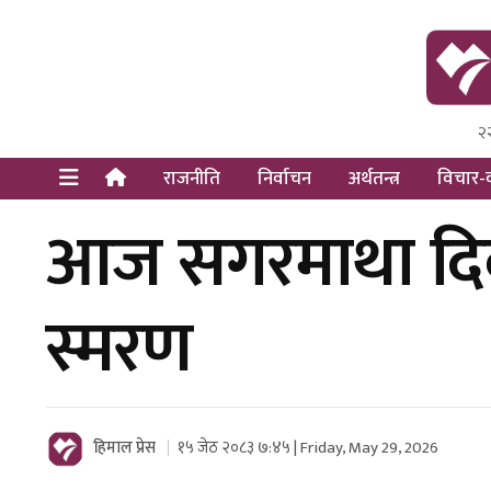
२
Himal Pre
Dot Newsy
राजनीति
निर्वाचन
अर्थतन्त्र
विचार-व
आज सगरमाथा दिव
स्मरण
हिमाल प्रेस
१५ जेठ २०८३ ७:४५ | Friday, May 29, 2026