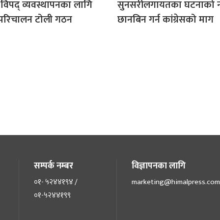
ारा विपद् व्यवस्थापनका लागि
सुनसरीलगायतका घटनाको न
परिचालन टोली गठन
छानबिन गर्न कांग्रेसको माग
सम्पर्क नम्बर
विज्ञापनका लागि
०१- ५२४४१९४ /
marketing@himalpress.com
०१-५२४४१९९