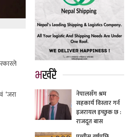
सरकारले
भर्खरै
नेपालसँग श्रम
वं ‘जरा
सहकार्य विस्तार गर्न
इजरायल इच्छुक छ :
राजदूत बास
पच्चीस वर्षपछि