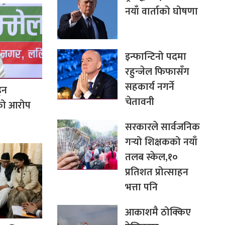
नयाँ वार्ताको घोषणा
इन्फान्टिनो पदमा
रहुन्जेल फिफासँग
सहकार्य नगर्ने
्न
चेतावनी
सको आरोप
सरकारले सार्वजनिक
गर्‍यो शिक्षकको नयाँ
तलब स्केल,१०
प्रतिशत प्रोत्साहन
भत्ता पनि
आकाशमै ठोक्किए