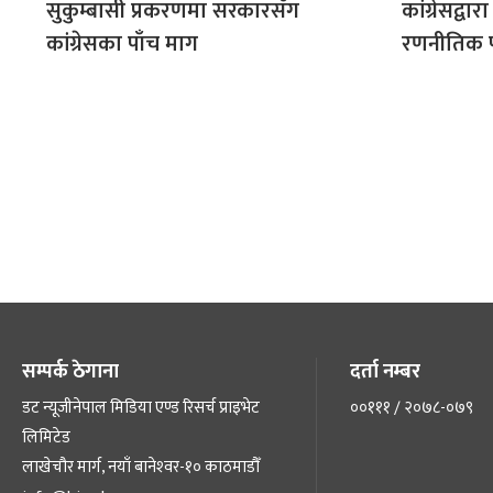
सुकुम्बासी प्रकरणमा सरकारसँग
कांग्रेसद्व
कांग्रेसका पाँच माग
रणनीतिक 
सम्पर्क ठेगाना
दर्ता नम्बर
डट न्यूजीनेपाल मिडिया एण्ड रिसर्च प्राइभेट
००१११ / २०७८-०७९
लिमिटेड
लाखेचौर मार्ग, नयाँ बानेश्‍वर-१० काठमाडौँ