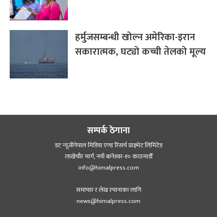
हर्मुजसम्बन्धी खोल्न अमेरिका-इरान
सकारात्मक, घट्यो कच्ची तेलको मूल्य
सम्पर्क ठेगाना
डट न्यूजीनेपाल मिडिया एण्ड रिसर्च प्राइभेट लिमिटेड
लाखेचौर मार्ग, नयाँ बानेश्‍वर-१० काठमाडौँ
info@himalpress.com
समाचार र लेख रचानाका लागि
news@himalpress.com