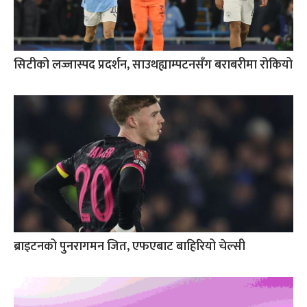
सिटीको लज्जास्पद प्रदर्शन, साउथह्याम्पटनसँग बराबरीमा रोकियो
ब्राइटनको पुनरागमन जित, एफएबाट बाहिरियो चेल्सी