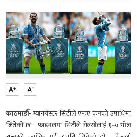
काठमाडौँ-
म्यानचेस्टर सिटीले एफए कपको उपाधिमा
जितेको छ । फाइनलमा सिटीले चेल्सीलाई १–० गोल
अन्तरले पराजित गर्दै उपाधि जितेको हो । वेम्बली