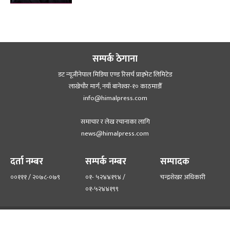
सम्पर्क ठेगाना
डट न्यूजीनेपाल मिडिया एण्ड रिसर्च प्राइभेट लिमिटेड
लाखेचौर मार्ग, नयाँ बानेश्‍वर-१० काठमाडौँ
info@himalpress.com
समाचार र लेख रचानाका लागि
news@himalpress.com
दर्ता नम्बर
सम्पर्क नम्बर
सम्पादक
००१११ / २०७८-०७९
०१- ५२४४१९४ /
चन्द्रशेखर अधिकारी
०१-५२४४१९९
हाम्रो टिम
हाम्रो बारेमा
©२०२२ himalpress.com, All Rights Reserved.