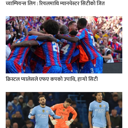
च्याम्पियन्स लिग : रियलमाथि म्यानचेस्टर सिटीको जित
क्रिस्टल प्यालेसले एफए कपको उपाधि, हार्‍यो सिटी