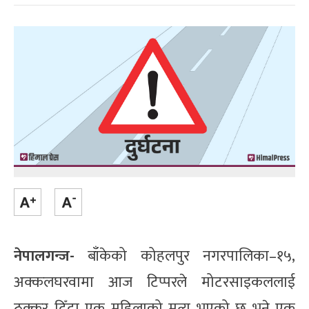
नेपालगन्ज-
बाँकेको कोहलपुर नगरपालिका–१५,
अक्कलघरवामा आज टिप्परले मोटरसाइकललाई
ठक्कर दिँदा एक महिलाको मृत्यु भएको छ भने एक