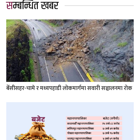
सम्बन्धित खबर
बेँसीसहर-चामे र मध्यपहाडी लोकमार्गमा सवारी सञ्चालनमा रोक