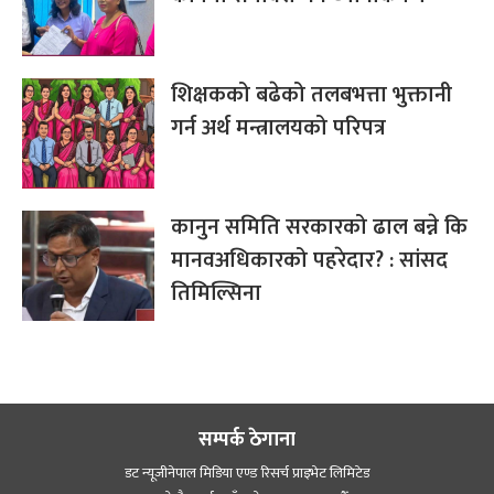
शिक्षकको बढेको तलबभत्ता भुक्तानी
गर्न अर्थ मन्त्रालयको परिपत्र
कानुन समिति सरकारको ढाल बन्ने कि
मानवअधिकारको पहरेदार? : सांसद
तिमिल्सिना
सम्पर्क ठेगाना
डट न्यूजीनेपाल मिडिया एण्ड रिसर्च प्राइभेट लिमिटेड