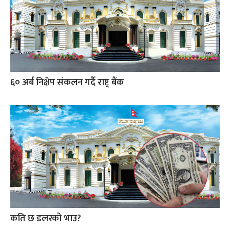
६० अर्ब निक्षेप संकलन गर्दै राष्ट्र बैंक
कति छ डलरको भाउ?