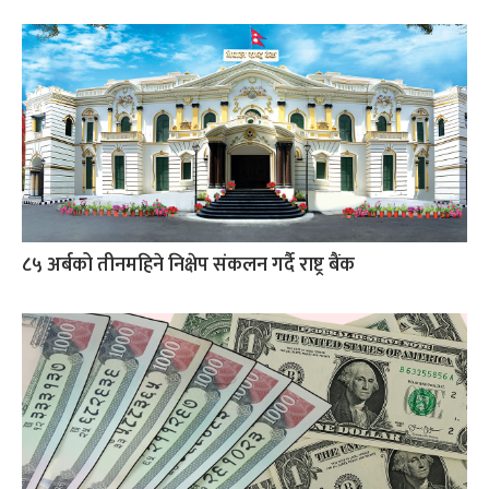
८५ अर्बको तीनमहिने निक्षेप संकलन गर्दै राष्ट्र बैंक