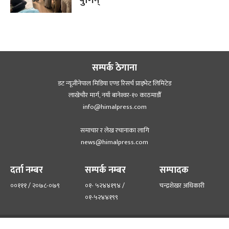
सम्पर्क ठेगाना
डट न्यूजीनेपाल मिडिया एण्ड रिसर्च प्राइभेट लिमिटेड
लाखेचौर मार्ग, नयाँ बानेश्‍वर-१० काठमाडौँ
info@himalpress.com
समाचार र लेख रचानाका लागि
news@himalpress.com
दर्ता नम्बर
सम्पर्क नम्बर
सम्पादक
००१११ / २०७८-०७९
०१- ५२४४१९४ /
चन्द्रशेखर अधिकारी
०१-५२४४१९९
हाम्रो टिम
हाम्रो बारेमा