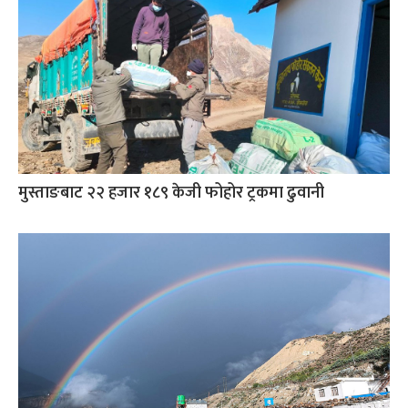
मुस्ताङबाट २२ हजार १८९ केजी फोहोर ट्रकमा ढुवानी