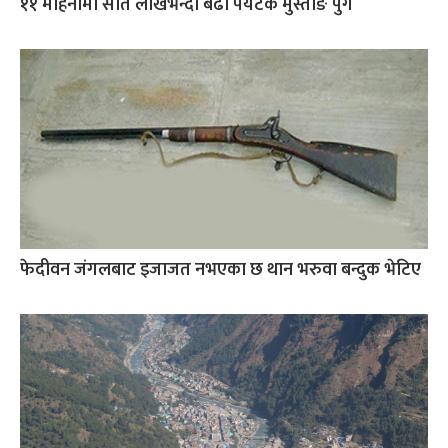
११ महिनामा सात लाखभन्दा बढी पर्यटक मुस्ताङ पुगे
फेदीवन जंगलबाट इजाजत नभएका छ थान भरुवा बन्दुक भेटिए