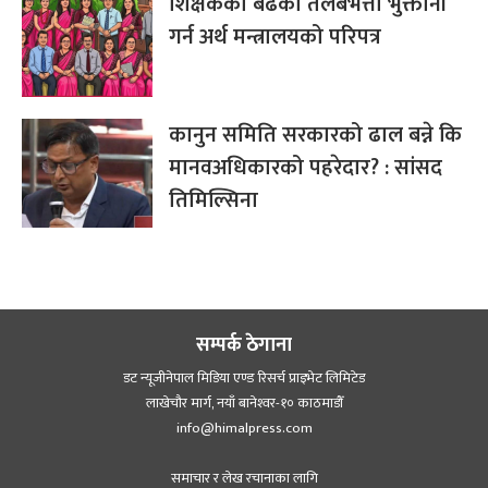
शिक्षकको बढेको तलबभत्ता भुक्तानी
गर्न अर्थ मन्त्रालयको परिपत्र
कानुन समिति सरकारको ढाल बन्ने कि
मानवअधिकारको पहरेदार? : सांसद
तिमिल्सिना
सम्पर्क ठेगाना
डट न्यूजीनेपाल मिडिया एण्ड रिसर्च प्राइभेट लिमिटेड
लाखेचौर मार्ग, नयाँ बानेश्‍वर-१० काठमाडौँ
info@himalpress.com
समाचार र लेख रचानाका लागि