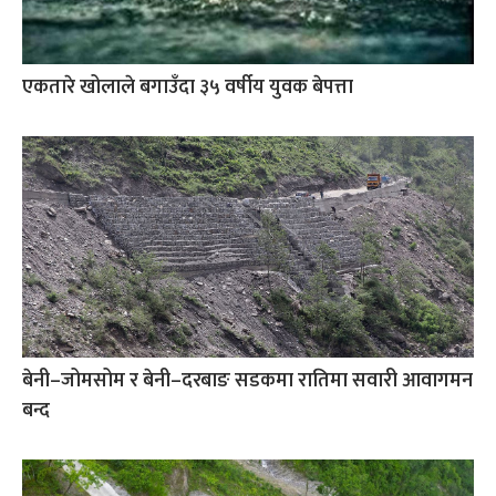
एकतारे खोलाले बगाउँदा ३५ वर्षीय युवक बेपत्ता
बेनी–जोमसोम र बेनी–दरबाङ सडकमा रातिमा सवारी आवागमन
बन्द