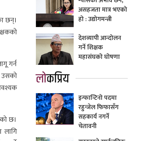
ग्यासको अभाव छैन,
असहजता मात्र भएको
हो : उद्योगमन्त्री
का छन्।
क्षकको
देशव्यापी आन्दोलन
गर्ने शिक्षक
महासंघको घोषणा
गू गर्न
लोकप्रिय
ी उसको
 आवश्यक
इन्फान्टिनो पदमा
रहुन्जेल फिफासँग
सहकार्य नगर्ने
इएको छ।
चेतावनी
ा लागि