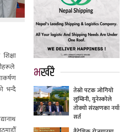
 शिक्षा
नीहरूले
भर्खरै
नाकर्षण
ो भन्दै
तेस्रो पटक जोगियो
लुम्बिनी, युनेस्कोले
तोक्यो संरक्षणका नयाँ
सर्त
िद्यानाथ
ाठमाडौँ
वैदेशिक रोजगारमा