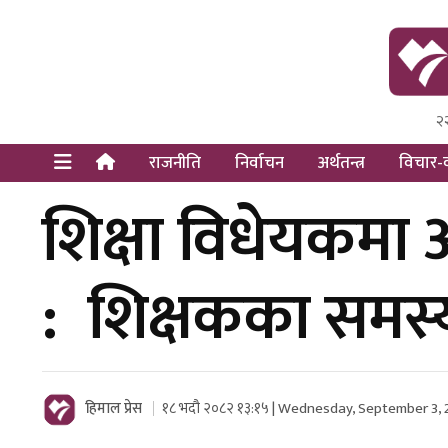
२
Himal Pre
Dot Newsy
राजनीति
निर्वाचन
अर्थतन्त्र
विचार-व
शिक्षा विधेयकमा अस
: शिक्षकका समस्य
हिमाल प्रेस
१८ भदौ २०८२ १३:१५ | Wednesday, September 3,