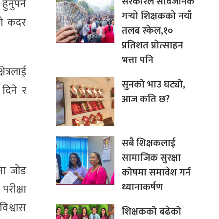
सरकारले सार्वजनिक
ुनुपर्ने
गर्‍यो शिक्षकको नयाँ
को कदर
तलब स्केल,१०
प्रतिशत प्रोत्साहन
भत्ता पनि
ेत्रलाई
सुनको भाउ घट्यो,
 दिने र
आज कति छ?
सबै शिक्षकलाई
सामाजिक सुरक्षा
ेमा जोड
कोषमा समावेश गर्न
ध्यानाकर्षण
परीक्षा
विश्वास
शिक्षकको बढेको