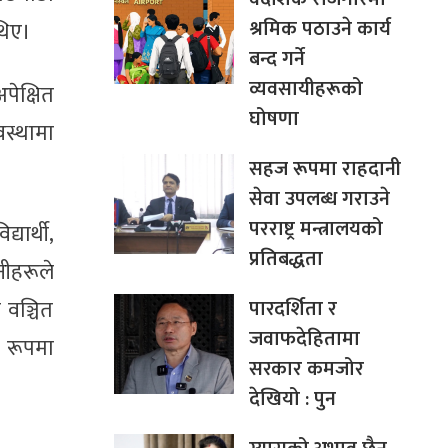
श्रमिक पठाउने कार्य
 थिए।
बन्द गर्ने
व्यवसायीहरूको
पेक्षित
घोषणा
वस्थामा
सहज रूपमा राहदानी
सेवा उपलब्ध गराउने
परराष्ट्र मन्त्रालयको
यार्थी,
प्रतिबद्धता
नीहरूले
पारदर्शिता र
 वञ्चित
जवाफदेहितामा
ट रूपमा
सरकार कमजोर
देखियो : पुन