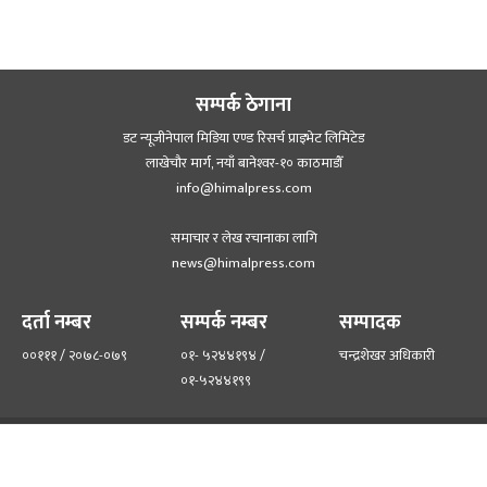
सम्पर्क ठेगाना
डट न्यूजीनेपाल मिडिया एण्ड रिसर्च प्राइभेट लिमिटेड
लाखेचौर मार्ग, नयाँ बानेश्‍वर-१० काठमाडौँ
info@himalpress.com
समाचार र लेख रचानाका लागि
news@himalpress.com
दर्ता नम्बर
सम्पर्क नम्बर
सम्पादक
००१११ / २०७८-०७९
०१- ५२४४१९४ /
चन्द्रशेखर अधिकारी
०१-५२४४१९९
हाम्रो टिम
हाम्रो बारेमा
©२०२२ himalpress.com, All Rights Reserved.