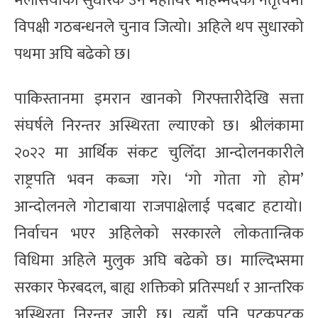
मलेसियाका सुधारक उनै महाथिर मोहम्मदको नेतृत्वमा
विपक्षी गठबन्धनले चुनाव जित्यो। अहिले थप सुधारको
पथमा अघि बढेको छ।
पाकिस्तानमा इमरान खानको गिरफ्तारीदेखि सत्ता
संघर्षले निरन्तर अस्थिरता ल्याएको छ। श्रीलंकामा
२०२२ मा आर्थिक संकट चुलिँदा आन्दोलनकारीले
राष्ट्रपति भवन कब्जा गरे। ‘गो गोता गो होम’
आन्दोलनले गोटाबाया राजपाक्षेलाई पदबाट हटायो।
निर्वाचन भएर अहिलेको सरकारले लोकतान्त्रिक
विधिमा अहिले मुलुक अघि बढेको छ। माल्दिभ्समा
सरकार फेरबदल, बाह्य शक्तिको प्रतिस्पर्धा र आन्तरिक
अस्थिरता निरन्तर जारी छ। त्यहाँ पनि पटकपटक