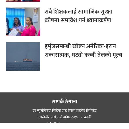
सबै शिक्षकलाई सामाजिक सुरक्षा
कोषमा समावेश गर्न ध्यानाकर्षण
हर्मुजसम्बन्धी खोल्न अमेरिका-इरान
सकारात्मक, घट्यो कच्ची तेलको मूल्य
सम्पर्क ठेगाना
डट न्यूजीनेपाल मिडिया एण्ड रिसर्च प्राइभेट लिमिटेड
लाखेचौर मार्ग, नयाँ बानेश्‍वर-१० काठमाडौँ
info@himalpress.com