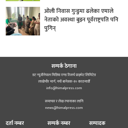
ओली निवास गुन्डुमा ढलेका एमाले
नेताको अवस्था बुझ्न पूर्वराष्ट्रपति पनि
पुगिन्
सम्पर्क ठेगाना
डट न्यूजीनेपाल मिडिया एण्ड रिसर्च प्राइभेट लिमिटेड
लाखेचौर मार्ग, नयाँ बानेश्‍वर-१० काठमाडौँ
info@himalpress.com
समाचार र लेख रचानाका लागि
news@himalpress.com
दर्ता नम्बर
सम्पर्क नम्बर
सम्पादक