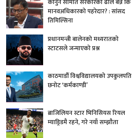
कानुन समिति सरकारको ढाल बन्ने कि
मानवअधिकारको पहरेदार? : सांसद
तिमिल्सिना
प्रधानमन्त्री बालेनको मध्यरातको
स्टाटसले जन्माएको प्रश्न
काठमाडौँ विश्वविद्यालयको उपकुलपति
छनोट ‘कर्मकाण्डी’
ब्राजिलियन स्टार भिनिसियस रियल
म्याड्रिडमै रहने, गरे नयाँ सम्झौता