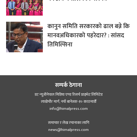
कानुन समिति सरकारको ढाल बन्ने कि
मानवअधिकारको पहरेदार? : सांसद
तिमिल्सिना
सम्पर्क ठेगाना
डट न्यूजीनेपाल मिडिया एण्ड रिसर्च प्राइभेट लिमिटेड
लाखेचौर मार्ग, नयाँ बानेश्‍वर-१० काठमाडौँ
info@himalpress.com
समाचार र लेख रचानाका लागि
news@himalpress.com