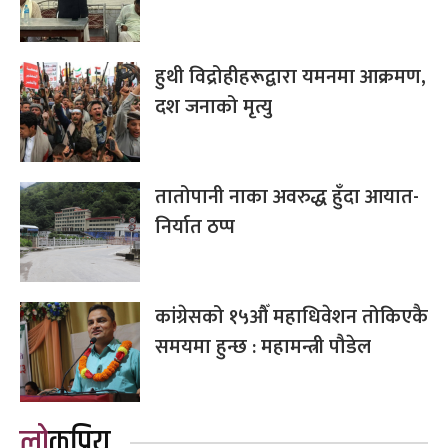
हुथी विद्रोहीहरूद्वारा यमनमा आक्रमण,
दश जनाको मृत्यु
तातोपानी नाका अवरुद्ध हुँदा आयात-
निर्यात ठप्प
कांग्रेसको १५औँ महाधिवेशन तोकिएकै
समयमा हुन्छ : महामन्त्री पौडेल
लोकप्रिय