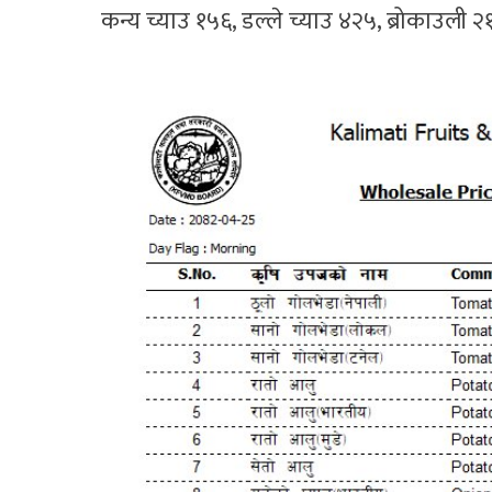
कन्य च्याउ १५६, डल्ले च्याउ ४२५, ब्रोकाउली २१