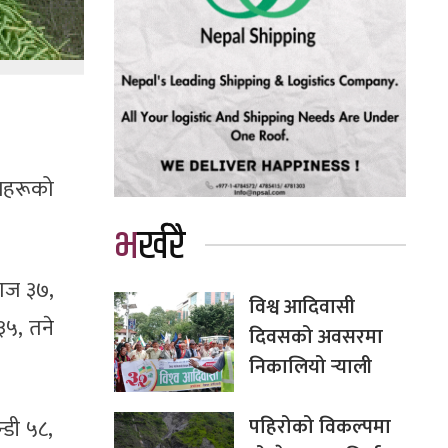
जहरूको
भर्खरै
याज ३७,
विश्व आदिवासी
३५, तने
दिवसको अवसरमा
निकालियो र्‍याली
पहिरोको विकल्पमा
्डी ५८,