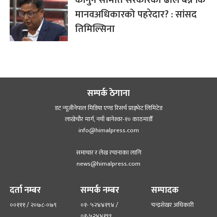
मानवअधिकारको पहरेदार? : सांसद
तिमिल्सिना
सम्पर्क ठेगाना
डट न्यूजीनेपाल मिडिया एण्ड रिसर्च प्राइभेट लिमिटेड
लाखेचौर मार्ग, नयाँ बानेश्‍वर-१० काठमाडौँ
info@himalpress.com
समाचार र लेख रचानाका लागि
news@himalpress.com
दर्ता नम्बर
सम्पर्क नम्बर
सम्पादक
००१११ / २०७८-०७९
०१- ५२४४१९४ /
चन्द्रशेखर अधिकारी
०१-५२४४१९९