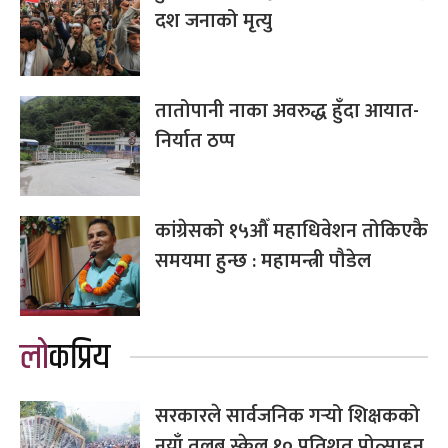
दश जनाको मृत्यु
तातोपानी नाका अवरुद्ध हुँदा आयात-
निर्यात ठप्प
कांग्रेसको १५औँ महाधिवेशन तोकिएकै
समयमा हुन्छ : महामन्त्री पौडेल
लोकप्रिय
सरकारले सार्वजनिक गर्‍यो शिक्षकको
नयाँ तलब स्केल,१० प्रतिशत प्रोत्साहन