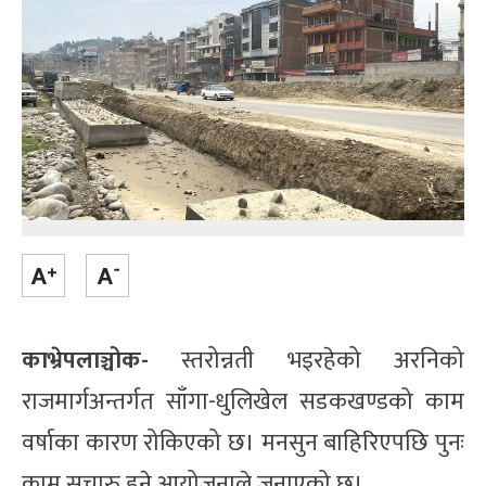
काभ्रेपलाञ्चोक-
स्तरोन्नती भइरहेको अरनिको
राजमार्गअन्तर्गत साँगा-धुलिखेल सडकखण्डको काम
वर्षाका कारण रोकिएको छ। मनसुन बाहिरिएपछि पुनः
काम सुचारु हुने आयोजनाले जनाएको छ।