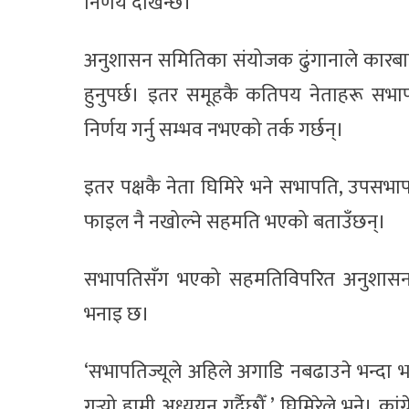
निर्णय देखिन्छ।’
अनुशासन समितिका संयोजक ढुंगानाले कारबाही
हुनुपर्छ। इतर समूहकै कतिपय नेताहरू सभ
निर्णय गर्नु सम्भव नभएको तर्क गर्छन्।
इतर पक्षकै नेता घिमिरे भने सभापति, उपसभ
फाइल नै नखोल्ने सहमति भएको बताउँछन्।
सभापतिसँग भएको सहमतिविपरित अनुशासन 
भनाइ छ।
‘सभापतिज्यूले अहिले अगाडि नबढाउने भन्द
गर्‍यो हामी अध्ययन गर्दैछौँ,’ घिमिरेले भने