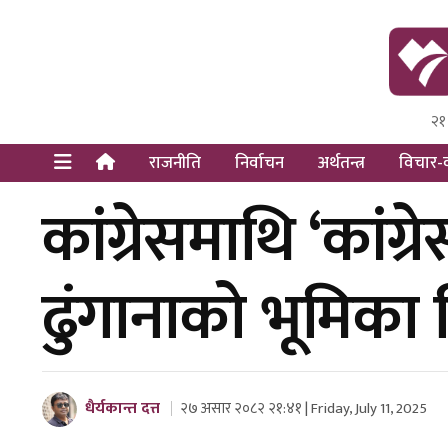
२१
Himal Pre
Dot Newsy
राजनीति
निर्वाचन
अर्थतन्त्र
विचार-व
कांग्रेसमाथि ‘कांग
ढुंगानाको भूमिका 
धैर्यकान्त दत्त
२७ असार २०८२ २१:४१ | Friday, July 11, 2025