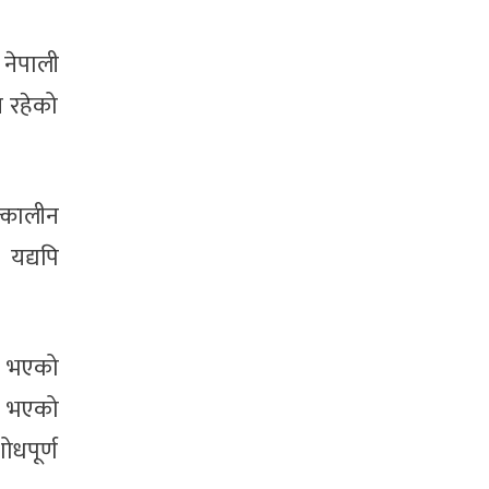
नेपाली
न रहेको
त्कालीन
 यद्यपि
ा भएको
ँग भएको
धपूर्ण