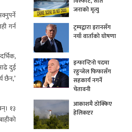
विस्फोट, सात
जनाको मृत्यु
नुपर्ने
ही गर्न
ट्रम्पद्वारा इरानसँग
नयाँ वार्ताको घोषणा
र्भिक,
इन्फान्टिनो पदमा
ाढे दुई
रहुन्जेल फिफासँग
य छैन,’
सहकार्य नगर्ने
चेतावनी
आकाशमै ठोक्किए
न्। १३
हेलिकप्टर
रबाहीको