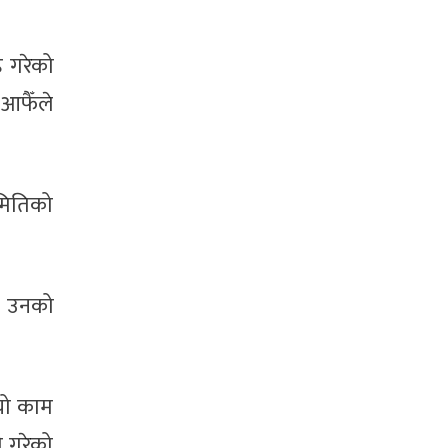
ह गरेको
आफैँले
मितिको
ो उनको
यो काम
ि गरेको