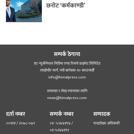
छनोट ‘कर्मकाण्डी’
सम्पर्क ठेगाना
डट न्यूजीनेपाल मिडिया एण्ड रिसर्च प्राइभेट लिमिटेड
लाखेचौर मार्ग, नयाँ बानेश्‍वर-१० काठमाडौँ
info@himalpress.com
समाचार र लेख रचानाका लागि
news@himalpress.com
दर्ता नम्बर
सम्पर्क नम्बर
सम्पादक
००१११ / २०७८-०७९
०१- ५२४४१९४ /
चन्द्रशेखर अधिकारी
०१-५२४४१९९