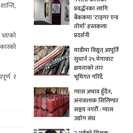
ान्ति,
प्रवर्द्धनका लागि
बैंककमा ‘टाइगर एन्ड
तोर्मा’ हस्तकला
प्रदर्शनी
व भएको
िकारको
माडीमा विद्युत् आपूर्ति
सुधार्न २५ मेगावाट
क्षमताको तार
पूर्ण र
भूमिगत गरिँदै
ग्यास अभाव हुँदैन,
अनावश्यक सिलिण्डर
सञ्चय नगरौँ : ग्यास
उद्योग संघ