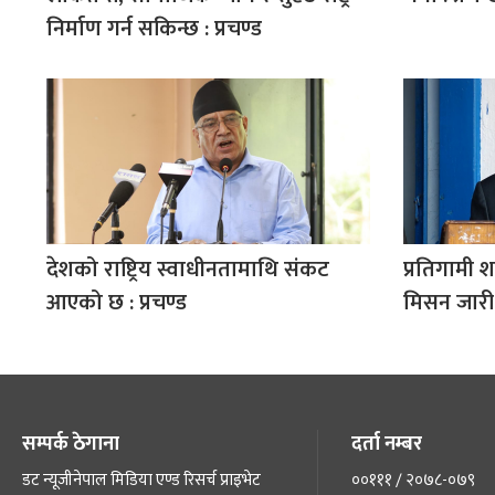
निर्माण गर्न सकिन्छ : प्रचण्ड
देशको राष्ट्रिय स्वाधीनतामाथि संकट
प्रतिगामी शक्
आएको छ : प्रचण्ड
मिसन जारी र
सम्पर्क ठेगाना
दर्ता नम्बर
डट न्यूजीनेपाल मिडिया एण्ड रिसर्च प्राइभेट
००१११ / २०७८-०७९