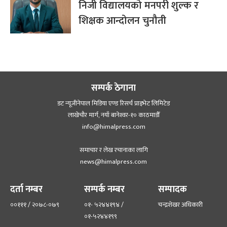
शिक्षामा सुधार दाबी गरेका मन्त्रीलाई
निजी विद्यालयको मनपरी शुल्क र
शिक्षक आन्दोलन चुनौती
सम्पर्क ठेगाना
डट न्यूजीनेपाल मिडिया एण्ड रिसर्च प्राइभेट लिमिटेड
लाखेचौर मार्ग, नयाँ बानेश्‍वर-१० काठमाडौँ
info@himalpress.com
समाचार र लेख रचानाका लागि
news@himalpress.com
दर्ता नम्बर
सम्पर्क नम्बर
सम्पादक
००१११ / २०७८-०७९
०१- ५२४४१९४ /
चन्द्रशेखर अधिकारी