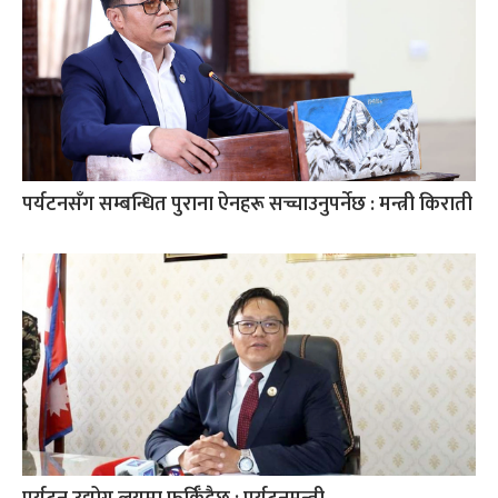
पर्यटनसँग सम्बन्धित पुराना ऐनहरू सच्चाउनुपर्नेछ : मन्त्री किराती