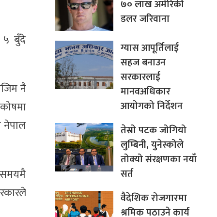
७० लाख अमेरिकी
डलर जरिवाना
 बुँदे
ग्यास आपूर्तिलाई
सहज बनाउन
सरकारलाई
ोजिम नै
मानवअधिकार
आयोगको निर्देशन
रणकोषमा
ि नेपाल
तेस्रो पटक जोगियो
लुम्बिनी, युनेस्कोले
तोक्यो संरक्षणका नयाँ
सर्त
। समयमै
सरकारले
वैदेशिक रोजगारमा
श्रमिक पठाउने कार्य