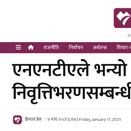
२
Himal Pre
Dot Newsy
राजनीति
निर्वाचन
अर्थतन्त्र
विचार-व
एनएनटीएले भन्यो
निवृत्तिभरणसम्बन्ध
हिमाल प्रेस
४ माघ २०८१ ६:४७ | Friday, January 17, 2025