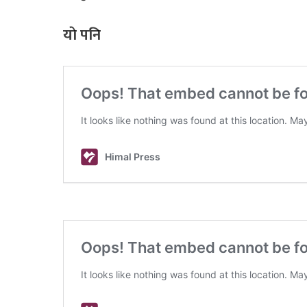
याे पनि