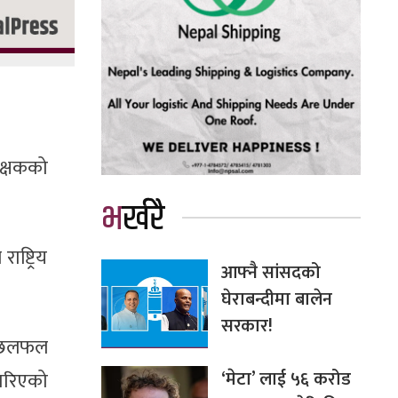
क्षकको
भर्खरै
ष्ट्रिय
आफ्नै सांसदको
घेराबन्दीमा बालेन
सरकार!
मा छलफल
‘मेटा’ लाई ५६ करोड
गरिएको