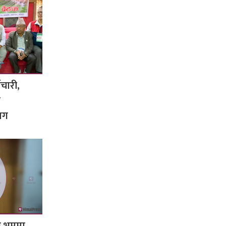
मचारी,
ी
ाग