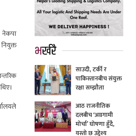
 नेकपा
नियुक्त
भर्खरै
साउदी, टर्की र
न्तरिक
पाकिस्तानबीच संयुक्त
 थिए।
रक्षा सम्झौता
आठ राजनीतिक
्यालयले
दलबीच ‘अग्रगामी
मोर्चा’ घोषणा हुँदै,
यस्तो छ उद्देश्य