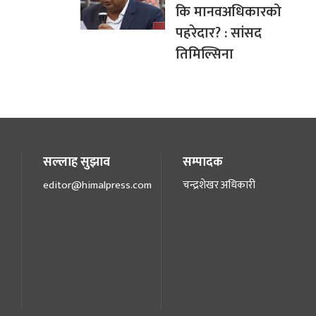
कि मानवअधिकारको
पहरेदार? : सांसद
तिमिल्सिना
सल्लाह सुझाव
सम्पादक
editor@himalpress.com
चन्द्रशेखर अधिकारी