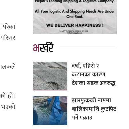
ा परेका
 परिसर
भर्खरै
वर्षा, पहिरो र
चालकले
कटानका कारण
देशका सडक अवरुद्ध
एको हो।
झारफुकको नाममा
की भएको
बालिकामाथि कुटपिट
गर्ने पक्राउ