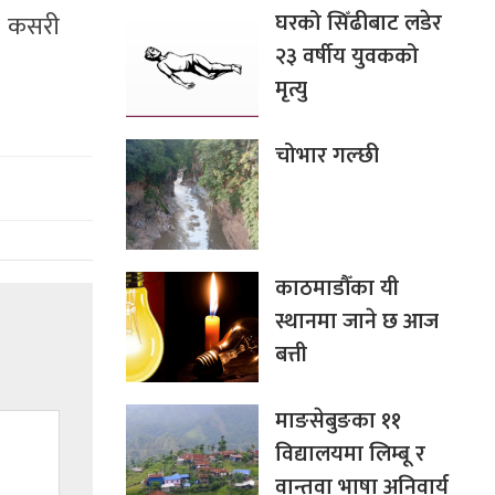
घरको सिँढीबाट लडेर
ना कसरी
२३ वर्षीय युवकको
मृत्यु
चोभार गल्छी
काठमाडौँका यी
स्थानमा जाने छ आज
बत्ती
माङसेबुङका ११
विद्यालयमा लिम्बू र
वान्तवा भाषा अनिवार्य