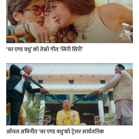
‘वर एण्ड वधु’ को तेस्रो गीत ‘सिरी सिरी’
आँचल अभिनीत ‘वर एण्ड वधु’को ट्रेलर सार्वजनिक