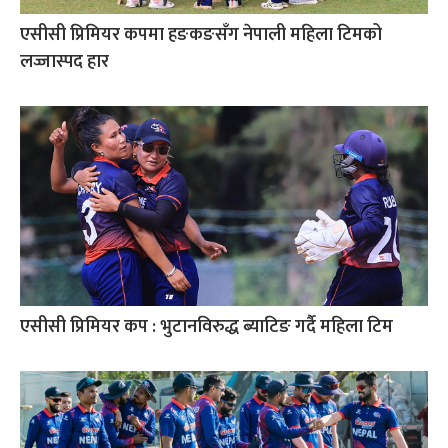
एसीसी प्रिमियर कपमा हङकङसँग नेपाली महिला टिमको
लज्जास्पद हार
एसीसी प्रिमियर कप : भुटानविरुद्ध ब्याटिङ गर्दै महिला टिम