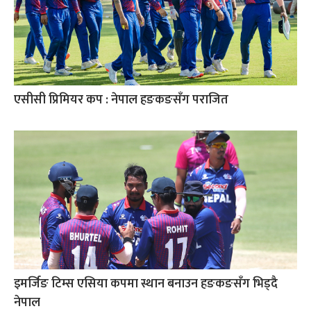
एसीसी प्रिमियर कप : नेपाल हङकङसँग पराजित
इमर्जिङ टिम्स एसिया कपमा स्थान बनाउन हङकङसँग भिड्दै
नेपाल