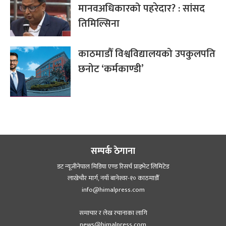
मानवअधिकारको पहरेदार? : सांसद
तिमिल्सिना
काठमाडौँ विश्वविद्यालयको उपकुलपति
छनोट ‘कर्मकाण्डी’
सम्पर्क ठेगाना
डट न्यूजीनेपाल मिडिया एण्ड रिसर्च प्राइभेट लिमिटेड
लाखेचौर मार्ग, नयाँ बानेश्‍वर-१० काठमाडौँ
info@himalpress.com
समाचार र लेख रचानाका लागि
news@himalpress.com