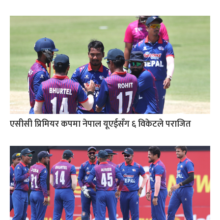
एसीसी प्रिमियर कपमा नेपाल यूएईसँग ६ विकेटले पराजित