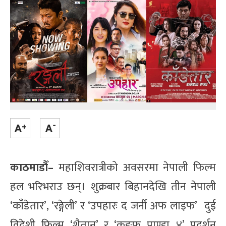
काठमाडौँ–
महाशिवरात्रीको अवसरमा नेपाली फिल्म
हल भरिभराउ छन्। शुक्रबार बिहानदेखि तीन नेपाली
‘काँडेतार’, ‘रङ्गेली’ र ‘उपहारः द जर्नी अफ लाइफ’ दुई
विदेशी फिल्म ‘शैतान’ र ‘कङफु पाण्डा ४’ प्रदर्शन