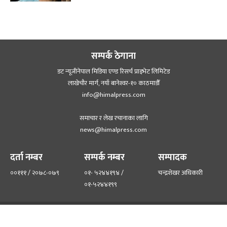
सम्पर्क ठेगाना
डट न्यूजीनेपाल मिडिया एण्ड रिसर्च प्राइभेट लिमिटेड
लाखेचौर मार्ग, नयाँ बानेश्‍वर-१० काठमाडौँ
info@himalpress.com
समाचार र लेख रचानाका लागि
news@himalpress.com
दर्ता नम्बर
सम्पर्क नम्बर
सम्पादक
००१११ / २०७८-०७९
०१- ५२४४१९४ /
चन्द्रशेखर अधिकारी
०१-५२४४१९९
हाम्रो टिम
हाम्रो बारेमा
©२०२२ himalpress.com, All Rights Reserved.