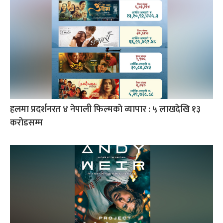
हलमा प्रदर्शनरत ४ नेपाली फिल्मकाे व्यापार : ५ लाखदेखि १३
करोडसम्म