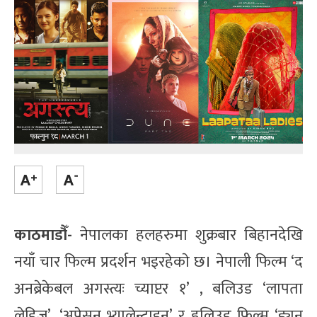
काठमाडौँ-
नेपालका हलहरुमा शुक्रबार बिहानदेखि
नयाँ चार फिल्म प्रदर्शन भइरहेकाे छ। नेपाली फिल्म ‘द
अनब्रेकेबल अगस्त्यः च्याप्टर १’ , बलिउड ‘लापता
लेडिज’, ‘अप्रेसन भ्यालेन्टाइन’ र हलिउड फिल्म ‘ड्युन