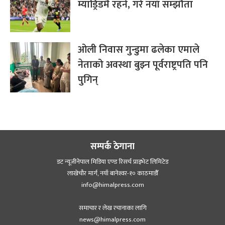
म्याड्रिडमै रहने, गरे नयाँ सम्झौता
ओली निवास गुन्डुमा ढलेका एमाले
नेताको अवस्था बुझ्न पूर्वराष्ट्रपति पनि
पुगिन्
सम्पर्क ठेगाना
डट न्यूजीनेपाल मिडिया एण्ड रिसर्च प्राइभेट लिमिटेड
लाखेचौर मार्ग, नयाँ बानेश्‍वर-१० काठमाडौँ
info@himalpress.com
समाचार र लेख रचानाका लागि
news@himalpress.com