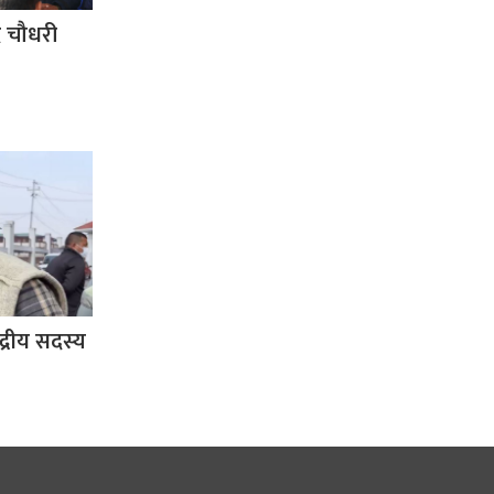
द चौधरी
द्रीय सदस्य