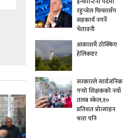
इन्फान्टिनो पदमा
रहुन्जेल फिफासँग
सहकार्य नगर्ने
चेतावनी
आकाशमै ठोक्किए
हेलिकप्टर
सरकारले सार्वजनिक
गर्‍यो शिक्षकको नयाँ
तलब स्केल,१०
प्रतिशत प्रोत्साहन
भत्ता पनि