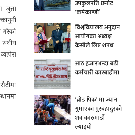
उपकुलपति छनोट
जुत्ता
‘कर्मकाण्डी’
कानुनी
विश्वविद्यालय अनुदान
ी गरेको
आयोगका अध्यक्ष
 संघीय
केसीले लिए शपथ
्यहोरा
आठ हजारभन्दा बढी
कर्मचारी कारबाहीमा
धरौटीमा
्धानमा
‘ब्रोड पिक’ मा ज्यान
गुमाएका पुरबहादुरको
शव काठमाडौँ
ल्याइयो