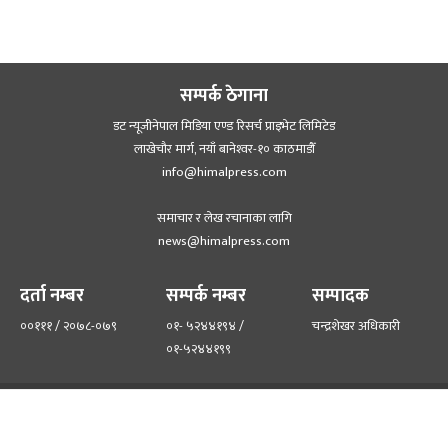
सम्पर्क ठेगाना
डट न्यूजीनेपाल मिडिया एण्ड रिसर्च प्राइभेट लिमिटेड
लाखेचौर मार्ग, नयाँ बानेश्‍वर-१० काठमाडौँ
info@himalpress.com
समाचार र लेख रचानाका लागि
news@himalpress.com
दर्ता नम्बर
सम्पर्क नम्बर
सम्पादक
००१११ / २०७८-०७९
०१- ५२४४१९४ /
चन्द्रशेखर अधिकारी
०१-५२४४१९९
हाम्रो टिम
हाम्रो बारेमा
©२०२२ himalpress.com, All Rights Reserved.