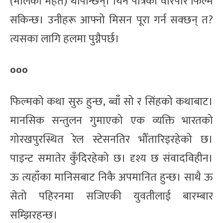
(मलिका महत) थपिन्छिन्। यिनै पात्रको वरिपरि फिल्म
सकिन्छ। उनीहरू आफ्नो मिसन पूरा गर्न सक्छन् त?
त्यसका लागि हलमा पुग्नैपर्छ।
०००
फिल्मको कथा सुरु हुन्छ, ब्वाँ सो र सिंहको कथाबाट।
मानसिक सन्तुलन गुमाएको एक व्यक्ति भारतको
गोरखपुरस्थित रेल स्टेसनतिर भौँतारिइरहेको छ।
पाइन्ट समातेर कुँदिरहेको छ। दृश्य छ संवादविहीन।
ऊ त्यहाँका मानिसबाट निकै अपमानित हुन्छ। साथै ऊ
सेतो पहिरनमा सजिएकी युवतीलाई बारम्बार
सम्झिरहन्छ।