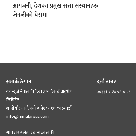
आगजनी, देशका प्रमुख सत्ता संस्थानहरू
जेनजीको घेरामा
सम्पर्क ठेगाना
दर्ता नम्बर
डट न्यूजीनेपाल मिडिया एण्ड रिसर्च प्राइभेट
००१११ / २०७८-०७९
लिमिटेड
लाखेचौर मार्ग, नयाँ बानेश्‍वर-१० काठमाडौँ
info@himalpress.com
समाचार र लेख रचानाका लागि