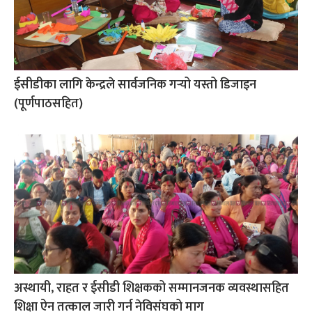
ईसीडीका लागि केन्द्रले सार्वजनिक गर्‍यो यस्तो डिजाइन
(पूर्णपाठसहित)
अस्थायी, राहत र ईसीडी शिक्षकको सम्मानजनक व्यवस्थासहित
शिक्षा ऐन तत्काल जारी गर्न नेविसंघको माग