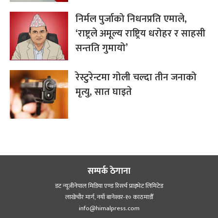
निर्मल पुर्जाको निधनप्रति एमाले,
‘राष्ट्रले अमूल्य राष्ट्रिय धरोहर र साहसी
सन्तति गुमायो’
रेस्टुरेन्टमा गोली चल्दा तीन जनाको
मृत्यु, सात घाइते
सम्पर्क ठेगाना
डट न्यूजीनेपाल मिडिया एण्ड रिसर्च प्राइभेट लिमिटेड
लाखेचौर मार्ग, नयाँ बानेश्‍वर-१० काठमाडौँ
info@himalpress.com