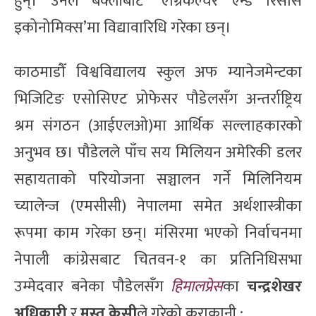
हुन्। उनले बर्क्लीबाट ‘एग्रिकल्चर एन्ड रिसोर्स
इकोनोमिक्स’मा विद्यावारिधि गरेका छन्।
काठमाडौँ विश्वविद्यालय स्कुल अफ म्यानेजमेन्टका
भिजिटिङ एसोसिएट प्रोफेसर पौडेलसँग अन्तर्राष्ट्रिय
श्रम संगठन (आईएलओ)मा आर्थिक सल्लाहकारको
अनुभव छ। पौडेलले पाँच सय मिलियन अमेरिकी डलर
सहायताको परियोजना सञ्चालन गर्ने मिलिनियम
च्यालेन्ज (एमसीसी) नेपालमा समेत अर्थशास्त्रीका
रूपमा काम गरेका छन्। मंसिरमा भएको निर्वाचनमा
नेपाली कांग्रेसबाट चितवन-१ का प्रतिनिधिसभा
उम्मेदवार बनेका पौडेलसँग
हिमालप्रेस
का
चन्द्रशेखर
अधिकारी
र
मस्त केसी
ले गरेको कुराकानी :