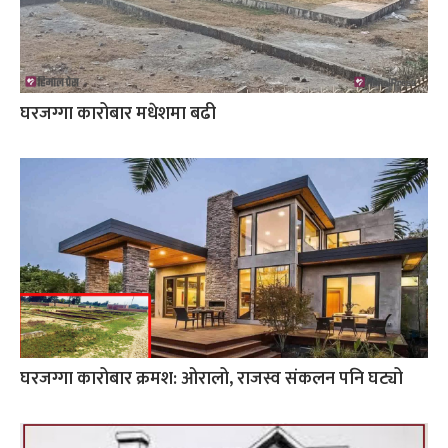
घरजग्गा कारोबार मधेशमा बढी
घरजग्गा कारोबार क्रमश: ओरालो, राजस्व संकलन पनि घट्यो