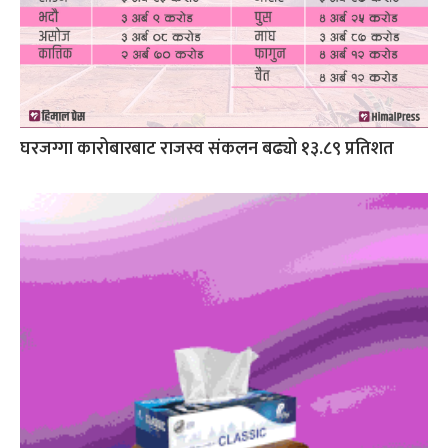
घरजग्गा कारोबारबाट राजस्व संकलन बढ्यो १३.८९ प्रतिशत