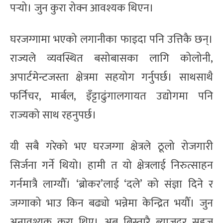
पर्‍यो। जुन कुरा रोक्न आवश्यक थिएन।
घरजग्गामा भएको लगानीका फाइदा पनि उत्तिकै छन्।
राज्यले व्यवस्थित बसोबासका लागि कोलोनी,
अपार्टमेन्टजस्ता क्षेत्रमा सहयोग गर्नुपर्छ। साथसाथै
फर्निचर, मार्बल, इँट्टाढुंगालगायत उद्योगमा पनि
राज्यको साथ रहनुपर्छ।
यी सबै गरेको भए घरजग्गा क्षेत्रले ठूलो रोजगारी
सिर्जना गर्ने थियो। हामी त यो क्षेत्रलाई निरुत्साहन
गर्नमात्रै लाग्यौँ। ‘ब्रोकर’लाई ‘दले’ को संज्ञा दिने र
जग्गाको भाउ किन बढ्यो भन्नेमा केन्द्रित भयौँ। जुन
अनावश्यक कुरा थिए। अब बिस्तारै ब्याजदर सहज