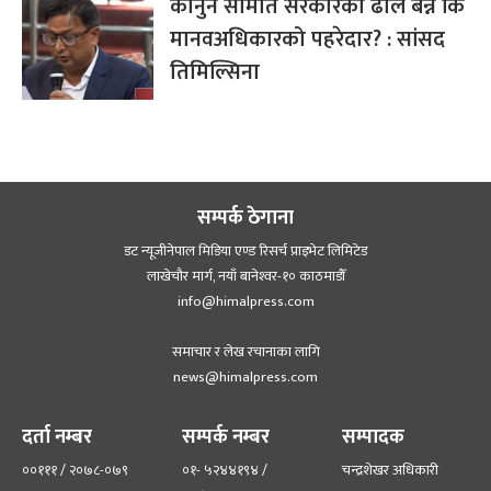
कानुन समिति सरकारको ढाल बन्ने कि
मानवअधिकारको पहरेदार? : सांसद
तिमिल्सिना
सम्पर्क ठेगाना
डट न्यूजीनेपाल मिडिया एण्ड रिसर्च प्राइभेट लिमिटेड
लाखेचौर मार्ग, नयाँ बानेश्‍वर-१० काठमाडौँ
info@himalpress.com
समाचार र लेख रचानाका लागि
news@himalpress.com
दर्ता नम्बर
सम्पर्क नम्बर
सम्पादक
००१११ / २०७८-०७९
०१- ५२४४१९४ /
चन्द्रशेखर अधिकारी