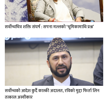
सर्वोच्चभित्र शक्ति संघर्ष : सपना मल्लको ‘भूमिकामाथि प्रश्न’
सर्वोच्चको आदेश कुर्दै कास्की अदालत, रविको मुद्दा फिर्ता लिन
तत्काल अस्वीकार