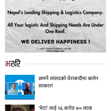
भर्खरै
आफ्नै सांसदको घेराबन्दीमा बालेन
सरकार!
‘मेटा’ लाई ५६ करोड ७० लाख