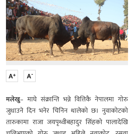
मलेखु
– माघे संक्रान्ति भन्ने वित्तिकै नेपालमा गोरु
जुधाउने दिन भनेर चिनिन थालेको छ। नुवाकोटको
तारुकामा राजा जयपृथ्वीबहादुर सिंहको पालादेखि
चलिआएको गोरु जुधाइ अहिले नुवाकोट, रसुवा