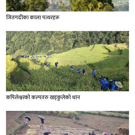
जितगढीका काला पत्थरहरू
कपिलेश्वरको कल्पतरु खड्कुलेको धान