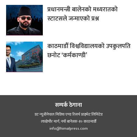
प्रधानमन्त्री बालेनको मध्यरातको
स्टाटसले जन्माएको प्रश्न
काठमाडौँ विश्वविद्यालयको उपकुलपति
छनोट ‘कर्मकाण्डी’
सम्पर्क ठेगाना
डट न्यूजीनेपाल मिडिया एण्ड रिसर्च प्राइभेट लिमिटेड
लाखेचौर मार्ग, नयाँ बानेश्‍वर-१० काठमाडौँ
info@himalpress.com