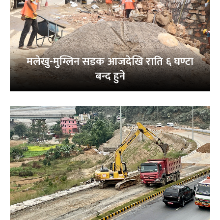
मलेखु-मुग्लिन सडक आजदेखि राति ६ घण्टा
बन्द हुने