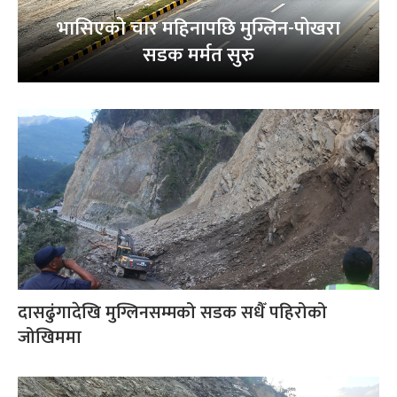
भासिएको चार महिनापछि मुग्लिन-पोखरा
सडक मर्मत सुरु
दासढुंगादेखि मुग्लिनसम्मको सडक सधैँ पहिरोको
जोखिममा