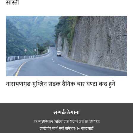
सास्ती
नारायणगढ-मुग्लिन सडक दैनिक चार घण्टा बन्द हुने
सम्पर्क ठेगाना
डट न्यूजीनेपाल मिडिया एण्ड रिसर्च प्राइभेट लिमिटेड
लाखेचौर मार्ग, नयाँ बानेश्‍वर-१० काठमाडौँ