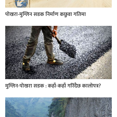
पोखरा-मुग्लिन सडक निर्माण कछुवा गतिमा
मुग्लिन-पोखरा सडक : कहाँ-कहाँ गरिँदैछ कालोपत्र?