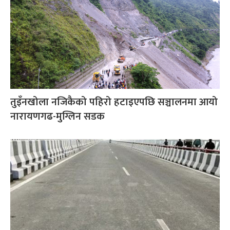
तुइँनखोला नजिकैको पहिरो हटाइएपछि सञ्चालनमा आयो
नारायणगढ-मुग्लिन सडक