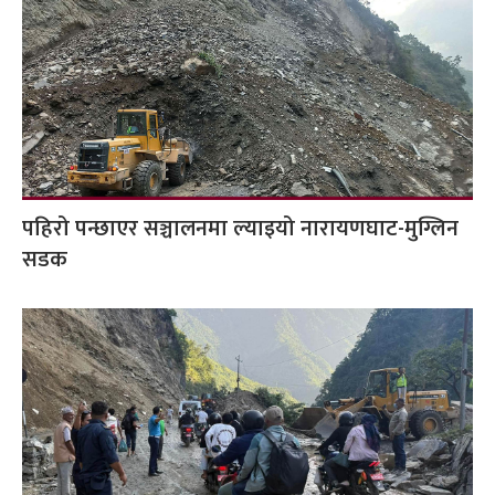
पहिरो पन्छाएर सञ्चालनमा ल्याइयो नारायणघाट-मुग्लिन
सडक