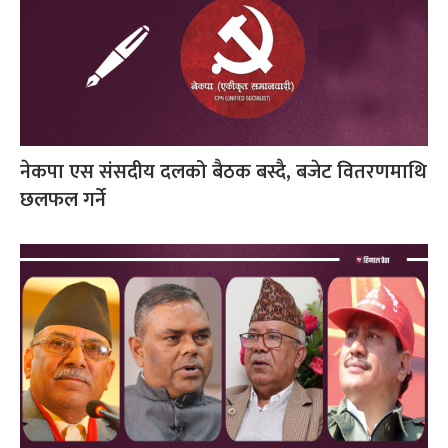
नेकपा एस संसदीय दलको बैठक बस्दै, बजेट वितरणमाथि
छलफल गर्ने