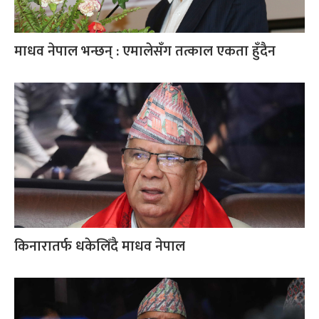
माधव नेपाल भन्छन् : एमालेसँग तत्काल एकता हुँदैन
किनारातर्फ धकेलिँदै माधव नेपाल