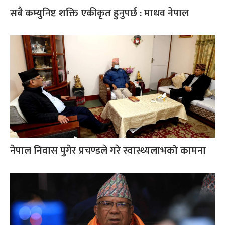
सबै कम्युनिष्ट शक्ति एकीकृत हुनुपर्छ : माधव नेपाल
नेपाल निवास पुगेर प्रचण्डले गरे स्वास्थ्यलाभको कामना