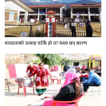
मतदाताको उत्साह घटेकै हो त? यस्ता छन् कारण