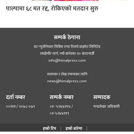
पाल्पामा ६८ मत रद्द, रोकिएको मतदान सुरु
सम्पर्क ठेगाना
डट न्यूजीनेपाल मिडिया एण्ड रिसर्च प्राइभेट लिमिटेड
लाखेचौर मार्ग, नयाँ बानेश्‍वर-१० काठमाडौँ
info@himalpress.com
समाचार र लेख रचानाका लागि
news@himalpress.com
दर्ता नम्बर
सम्पर्क नम्बर
सम्पादक
००१११ / २०७८-०७९
०१- ५२४४१९४ /
चन्द्रशेखर अधिकारी
०१-५२४४१९९
हाम्रो टिम
हाम्रो बारेमा