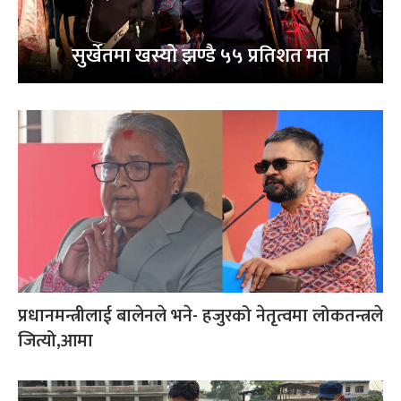
सुर्खेतमा खस्यो झण्डै ५५ प्रतिशत मत
प्रधानमन्त्रीलाई बालेनले भने- हजुरको नेतृत्वमा लोकतन्त्रले
जित्यो,आमा