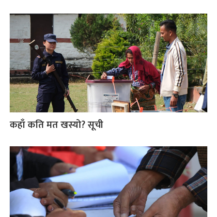
कहाँ कति मत खस्यो? सूची