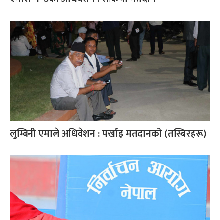
लुम्बिनी एमाले अधिवेशन : पर्खाइ मतदानको (तस्बिरहरू)