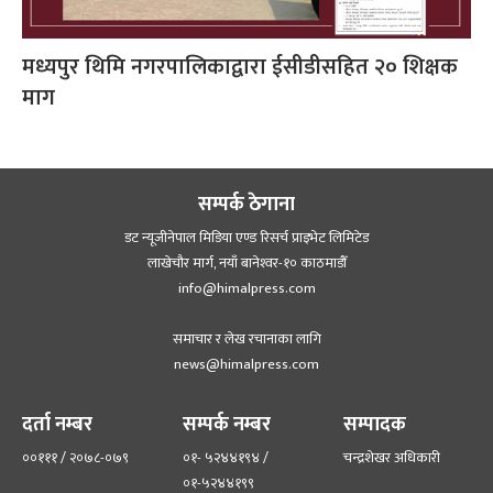
मध्यपुर थिमि नगरपालिकाद्वारा ईसीडीसहित २० शिक्षक
माग
सम्पर्क ठेगाना
डट न्यूजीनेपाल मिडिया एण्ड रिसर्च प्राइभेट लिमिटेड
लाखेचौर मार्ग, नयाँ बानेश्‍वर-१० काठमाडौँ
info@himalpress.com
समाचार र लेख रचानाका लागि
news@himalpress.com
दर्ता नम्बर
सम्पर्क नम्बर
सम्पादक
००१११ / २०७८-०७९
०१- ५२४४१९४ /
चन्द्रशेखर अधिकारी
०१-५२४४१९९