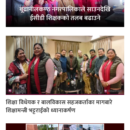
बूढानीलकण्ठ नगरपालिकाले साउनदेखि
ईसीडी शिक्षकको तलब बढाउने
शिक्षा विधेयक र बालविकास सहजकर्ताका मागबारे
शिक्षामन्त्री भट्टराईको ध्यानाकर्षण