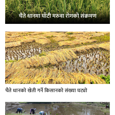
चैते धानमा घाँटी मरुवा रोगको संक्रमण
चैते धानको खेती गर्ने किसानको संख्या घट्यो